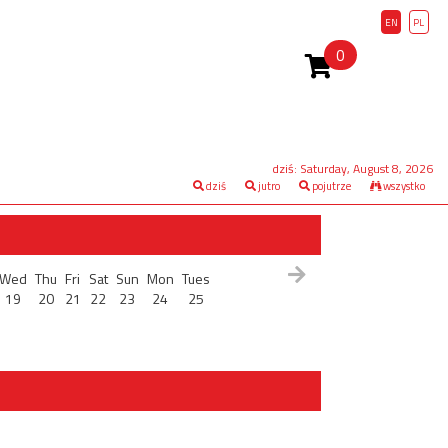
EN
PL
0
dziś: Saturday, August 8, 2026
dziś
jutro
pojutrze
wszystko
Wed
Thu
Fri
Sat
Sun
Mon
Tues
19
20
21
22
23
24
25