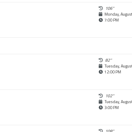
106''
Monday, August
7:00 PM
82''
Tuesday, Augus
12:00 PM
102''
Tuesday, Augus
3:00 PM
108''