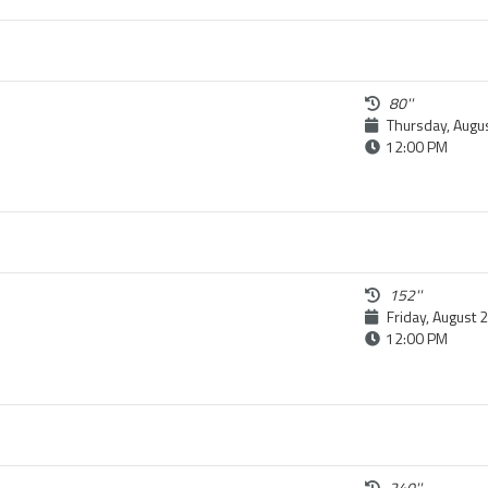
80''
Thursday, Augu
12:00 PM
152''
Friday, August 
12:00 PM
240''